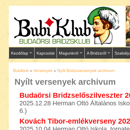
Kezdőlap
Kapcsolat
Magunkról
A Bridzsről
Szabály
Bubiklub
»
Versenyek
»
Nyílt Bridzsversenyek archivum
Nyílt versenyek archivum
Budaörsi Bridzselőszilveszter 
2025.12.28 Herman Ottó Általános Iskol
6.)
Kovách Tibor-emlékverseny 20
2025.10.04 Herman Ottó Iskola, tornate