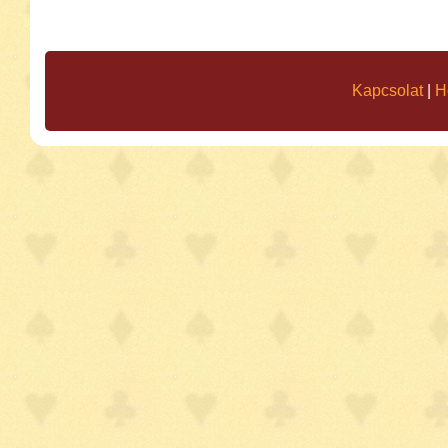
Kapcsolat
|
H