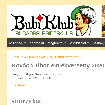
Kezdőlap
Kapcsolat
Magunkról
A Bridzsről
Szabály
Bubiklub
»
Eredmények
»
Nyílt Bridzsversenyek
Kovách Tibor-emlékverseny 202
Helyszín: Illyés Gyula Gimnázium
Időpont: 2020.09.19 10:00
« vissza
Verseny kiírás: