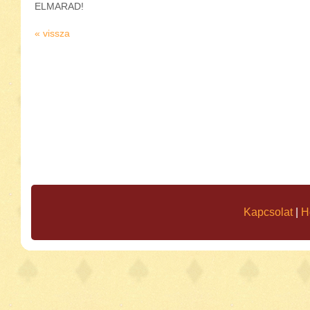
ELMARAD!
« vissza
Kapcsolat
|
H