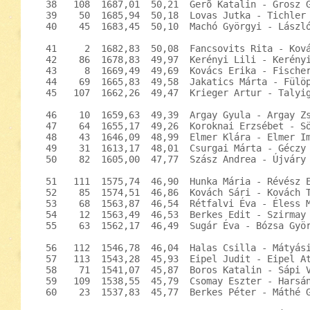
  38   108  1687,01  50,21  Gerõ Katalin - Grosz G
  39    50  1685,94  50,18  Lovas Jutka - Tichler 
  40    45  1683,45  50,10  Machó Györgyi - László
  41     2  1682,83  50,08  Fancsovits Rita - Ková
  42    86  1678,83  49,97  Kerényi Lili - Kerényi
  43     8  1669,49  49,69  Kovács Erika - Fischer
  44    69  1665,83  49,58  Jakatics Márta - Fülöp
  45   107  1662,26  49,47  Krieger Artur - Talyig
  46    10  1659,63  49,39  Argay Gyula - Argay Zs
  47    64  1655,17  49,26  Koroknai Erzsébet - Sö
  48    43  1646,09  48,99  Elmer Klára - Elmer Im
  49    31  1613,17  48,01  Csurgai Márta - Géczy 
  50    82  1605,00  47,77  Szász Andrea - Újváry 
  51   111  1575,74  46,90  Hunka Mária - Révész E
  52    85  1574,51  46,86  Kovách Sári - Kovách T
  53    68  1563,87  46,54  Rétfalvi Éva - Éless M
  54    12  1563,49  46,53  Berkes Edit - Szirmay 
  55    63  1562,17  46,49  Sugár Éva - Bózsa Györ
  56   112  1546,78  46,04  Halas Csilla - Mátyási
  57   113  1543,28  45,93  Eipel Judit - Eipel At
  58    71  1541,07  45,87  Boros Katalin - Sápi V
  59   109  1538,55  45,79  Csomay Eszter - Harsán
  60    23  1537,83  45,77  Berkes Péter - Máthé G