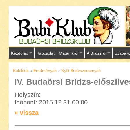
Kezdőlap
Kapcsolat
Magunkról
A Bridzsről
Szabály
Bubiklub
»
Eredmények
»
Nyílt Bridzsversenyek
IV. Budaörsi Bridzs-előszilve
Helyszín:
Időpont: 2015.12.31 00:00
« vissza