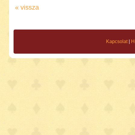
« vissza
Kapcsolat
|
H