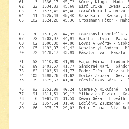
  61     3  1536,17  45,72  Kõrösy Kinga - Mádai S
  62    22  1534,83  45,68  Bíró Erika - Zwada Ild
  63     9  1527,49  45,46  Horváth Kati - Horváth
  64    11  1525,43  45,40  Száz Kati - Székely Lá
  65   102  1524,26  45,36  Grossmann Péter - Mahd
  66    30  1510,26  44,95  Gasztonyi Gabriella - 
  67    73  1508,97  44,91  Bartha István - Pázmán
  68    62  1508,00  44,88  Lovas A György - Szoko
  69    65  1492,37  44,42  Keszthelyi Andrea - Mé
  70    72  1478,17  43,99  Pásztor Éva - Pásztor 
  71    53  1410,90  41,99  Hajós Edina - Prodán M
  72    89  1403,57  41,77  Sándorné Mari - Sándor
  73    83  1403,51  41,77  Bodor Irén - Pásztor M
  74   103  1398,26  41,62  Borbás Zsuzsa - Geszti
  75    29  1379,63  41,06  Bácsfalussy Sára  - Tá
  76    92  1352,09  40,24  Csermely Miklósné - Sa
  77    91  1314,51  39,12  Milkovich Eszter - Kov
  78     6  1061,41  31,59  Dévai Géza - Hrováth F
  79    32  1057,64  31,48  Edelényi Zsuzsanna - K
  80    66   975,17  29,02  Pelle Ilona - Vizi Bél