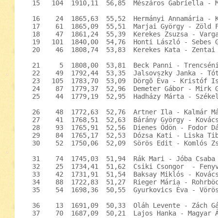
  15   104  1910,11  56,85  Mészáros Gabriella - M
  16    24  1865,63  55,52  Hermányi Annamária - K
  17    61  1865,09  55,51  Marjai György - Zöld F
  18    47  1861,24  55,39  Kerekes Zsuzsa - Varga
  19   101  1840,00  54,76  Honti László - Sebes G
  20    46  1808,74  53,83  Kerekes Kata - Zentai 
  21     5  1808,00  53,81  Beck Panni - Trencséni
  22    49  1792,44  53,35  Jalsovszky Janka - Tót
  23   105  1783,70  53,09  Dörgõ Éva - Kristóf Is
  24    87  1779,37  52,96  Demeter Gábor - Mirk G
  25    44  1779,19  52,95  Hadházy Márta - Székel
  26    48  1772,63  52,76  Artner Ila - Kalmár Má
  27    41  1768,51  52,63  Bárány György - Kovács
  28    93  1765,91  52,56  Dienes Ödön - Fodor Dá
  29    84  1765,17  52,53  Dózsa Kati - Liska Tib
  30    52  1750,06  52,09  Sörös Edit - Komlós Zs
  31    74  1745,03  51,94  Rák Mari - Jóba Csaba 
  32    25  1734,41  51,62  Csiki Csongor  - Fenyv
  33    42  1731,91  51,54  Baksay Miklós - Kovács
  34    88  1722,83  51,27  Rieger Mária - Rohrböc
  35    54  1698,36  50,55  Gyurkovics Éva - Vörös
  36    13  1691,09  50,33  Oláh Levente - Zách Gá
  37    70  1687,09  50,21  Lajos Hanka - Magyar Á