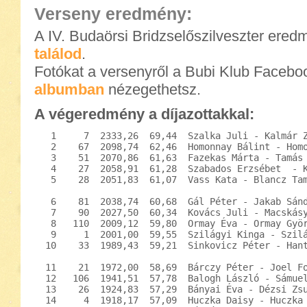
Verseny eredmény:
A IV. Budaörsi Bridzselőszilveszter eredm
találod
.
Fotókat a versenyről a Bubi Klub Faceb
albumban
nézegethetsz.
A végeredmény a díjazottakkal:
   1     7  2333,26  69,44  Szalka Juli - Kalmár Z
   2    67  2098,74  62,46  Homonnay Bálint - Homo
   3    51  2070,86  61,63  Fazekas Márta - Tamás 
   4    27  2058,91  61,28  Szabados Erzsébet  - K
   5    28  2051,83  61,07  Vass Kata - Blancz Tam
   6    81  2038,74  60,68  Gál Péter - Jakab Sánd
   7    90  2027,50  60,34  Kovács Juli - Macskásy
   8   110  2009,12  59,80  Ormay Éva - Ormay Györ
   9     1  2001,00  59,55  Szilágyi Kinga - Szilá
  10    33  1989,43  59,21  Sinkovicz Péter - Hant
  11    21  1972,00  58,69  Bárczy Péter - Joel Fo
  12   106  1941,51  57,78  Balogh László - Sámuel
  13    26  1924,83  57,29  Bányai Éva - Dézsi Zsu
  14     4  1918,17  57,09  Huczka Daisy - Huczka 