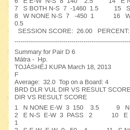
6 E E-W N-S 8 140 2.5 14 E 
7 S BOTH N-S 7 -1460 1.5 15 
8 W NONE N-S 7 -450 1 16 W
0.5
SESSION SCORE: 26.00 PERCENT: 40
--------------------------------------------------------
Summary for Pair D 6
Mátra - Hp.
TOJÁSHÉJ KUPA March 18, 2013
F
Average: 32.0 Top on a Board: 4
BRD DLR VUL DIR VS RESULT SC
DIR VS RESULT SCORE
1 N NONE E-W 3 150 3.5 9 N 
2 E N-S E-W 3 PASS 2 10 E B
1