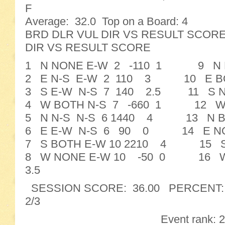
F
Average: 32.0 Top on a Board: 4
BRD DLR VUL DIR VS RESULT SC
DIR VS RESULT SCORE
1 N NONE E-W 2 -110 1 9 N 
2 E N-S E-W 2 110 3 10 E BOT
3 S E-W N-S 7 140 2.5 11 S 
4 W BOTH N-S 7 -660 1 12 W 
5 N N-S N-S 6 1440 4 13 N B
6 E E-W N-S 6 90 0 14 E NON
7 S BOTH E-W 10 2210 4 15 S 
8 W NONE E-W 10 -50 0 16 W 
3.5
SESSION SCORE: 36.00 PERCENT: 56
2/3
Event rank: 2/