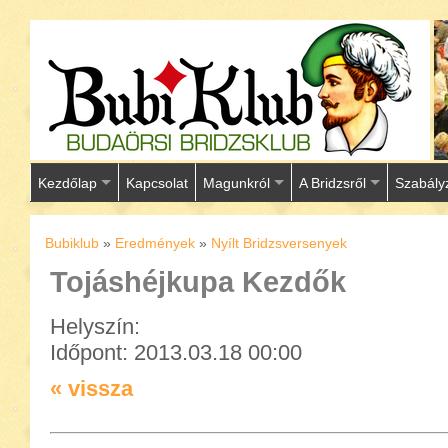
Kezdőlap
Kapcsolat
Magunkról
A Bridzsről
Szabály
Bubiklub
»
Eredmények
»
Nyílt Bridzsversenyek
Tojáshéjkupa Kezdők
Helyszín:
Időpont: 2013.03.18 00:00
« vissza