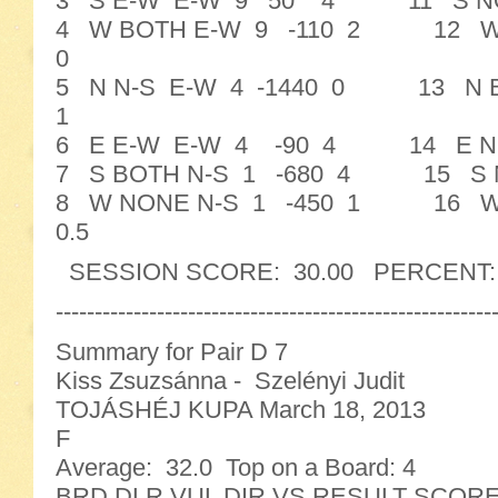
3 S E-W E-W 9 50 4 11 S NO
4 W BOTH E-W 9 -110 2 12 W 
0
5 N N-S E-W 4 -1440 0 13 N B
1
6 E E-W E-W 4 -90 4 14 E NO
7 S BOTH N-S 1 -680 4 15 S 
8 W NONE N-S 1 -450 1 16 W 
0.5
SESSION SCORE: 30.00 PERCENT: 46
--------------------------------------------------------
Summary for Pair D 7
Kiss Zsuzsánna - Szelényi Judit
TOJÁSHÉJ KUPA March 18, 2013
F
Average: 32.0 Top on a Board: 4
BRD DLR VUL DIR VS RESULT SC