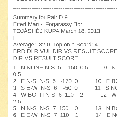
--------------------------------------------------------
Summary for Pair D 9
Eifert Mari - Fogarassy Bori
TOJÁSHÉJ KUPA March 18, 2013
F
Average: 32.0 Top on a Board: 4
BRD DLR VUL DIR VS RESULT SC
DIR VS RESULT SCORE
1 N NONE N-S 5 -150 0.5 9 N 
0.5
2 E N-S N-S 5 -170 0 10 E BOT
3 S E-W N-S 6 -50 0 11 S NO
4 W BOTH N-S 6 110 2 12 W 
2.5
5 N N-S N-S 7 150 0 13 N BO
6 E E-W N-S 7 110 1 14 E NO