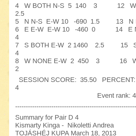
4 W BOTH N-S 5 140 3 12 W 
2.5
5 N N-S E-W 10 -690 1.5 13 N
6 E E-W E-W 10 -460 0 14 E 
4
7 S BOTH E-W 2 1460 2.5 15 S
4
8 W NONE E-W 2 450 3 16 W
2
SESSION SCORE: 35.50 PERCENT: 55
4
Event rank: 4
--------------------------------------------------------
Summary for Pair D 4
Kismarty Kinga - Nikoletti Andrea
TOJÁSHÉJ KUPA March 18, 2013