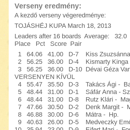
Verseny eredmény:
A kezdő verseny végeredménye:
TOJÁSHÉJ KUPA March 18, 2013
Leaders after 16 boards Average: 32.0
Place Pct Score Pair
1 64.06 41.00 D-7 Kiss Zsuzsánna -
2 56.25 36.00 D-4 Kismarty Kinga - 
3 56.25 36.00 D-10 Dévai Géza Varg
VERSENYEN KÍVÜL
4 55.47 35.50 D-3 Takács Ági - Bal
5 48.44 31.00 D-1 Sáfár Anna - Sze
6 48.44 31.00 D-8 Rutz Klári - Mag
7 47.66 30.50 D-2 Denk Margit - Mil
8 46.88 30.00 D-6 Mátra - Hp.
9 40.63 26.00 D-5 Medveczky Emőke
10 35.94 23.00 D-9 Eifert Mari - Fog