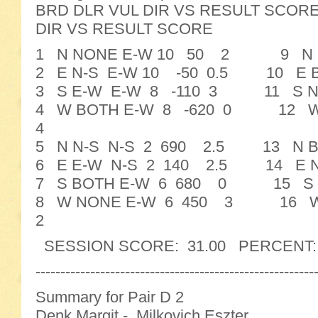
BRD DLR VUL DIR VS RESULT SC
DIR VS RESULT SCORE
1 N NONE E-W 10 50 2 9 N E-
2 E N-S E-W 10 -50 0.5 10 E B
3 S E-W E-W 8 -110 3 11 S N
4 W BOTH E-W 8 -620 0 12 W
4
5 N N-S N-S 2 690 2.5 13 N B
6 E E-W N-S 2 140 2.5 14 E N
7 S BOTH E-W 6 680 0 15 S N
8 W NONE E-W 6 450 3 16 W 
2
SESSION SCORE: 31.00 PERCENT: 48
--------------------------------------------------------
Summary for Pair D 2
Denk Margit - Milkovich Eszter