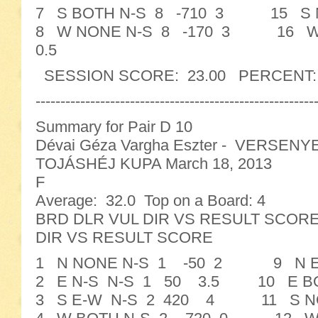
7 S BOTH N-S 8 -710 3 15 S 
8 W NONE N-S 8 -170 3 16 W
0.5
SESSION SCORE: 23.00 PERCENT: 35
--------------------------------------------------------
Summary for Pair D 10
Dévai Géza Vargha Eszter - VERSENY
TOJÁSHÉJ KUPA March 18, 2013
F
Average: 32.0 Top on a Board: 4
BRD DLR VUL DIR VS RESULT SC
DIR VS RESULT SCORE
1 N NONE N-S 1 -50 2 9 N E-
2 E N-S N-S 1 50 3.5 10 E B
3 S E-W N-S 2 420 4 11 S NO