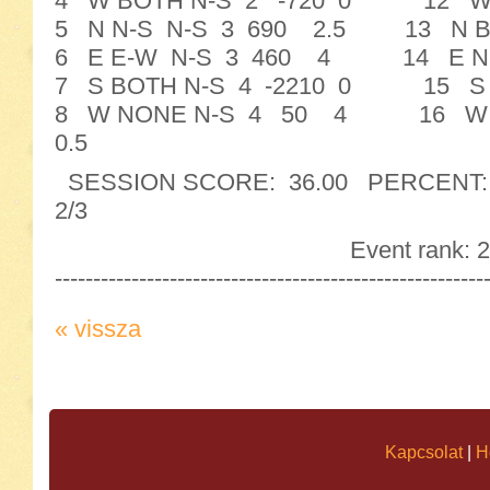
4 W BOTH N-S 2 -720 0 12 W 
5 N N-S N-S 3 690 2.5 13 N B
6 E E-W N-S 3 460 4 14 E NO
7 S BOTH N-S 4 -2210 0 15 S 
8 W NONE N-S 4 50 4 16 W E
0.5
SESSION SCORE: 36.00 PERCENT: 56
2/3
Event rank: 2/
--------------------------------------------------------
« vissza
Kapcsolat
|
H