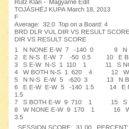
Rutz Klári - Magyarné Edit
TOJÁSHÉJ KUPA March 18, 2013
F
Average: 32.0 Top on a Board: 4
BRD DLR VUL DIR VS RESULT SC
DIR VS RESULT SCORE
1 N NONE E-W 7 -140 0 9 N 
2 E N-S E-W 7 -50 0.5 10 E 
3 S E-W N-S 1 110 1 11 S NON
4 W BOTH N-S 1 620 4 12 W N-
5 N N-S E-W 5 -620 3 13 N B
6 E E-W E-W 5 -140 1.5 14 E 
1.5
7 S BOTH E-W 9 710 1 15 S N
8 W NONE E-W 9 170 1 16 W 
3.5
SESSION SCORE: 31.00 PERCENT: 48