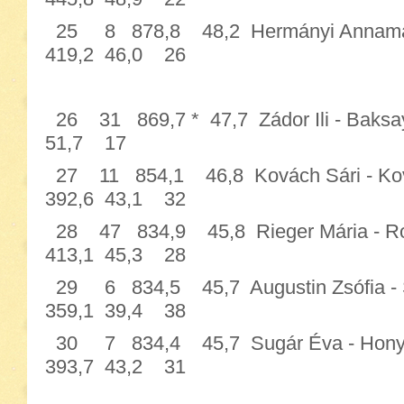
25 8 878,8 48,2 Hermányi Annamá
419,2 46,0 26
26 31 869,7 * 47,7 Zádor Ili - B
51,7 17
27 11 854,1 46,8 Kovách Sári -
392,6 43,1 32
28 47 834,9 45,8 Rieger Mária -
413,1 45,3 28
29 6 834,5 45,7 Augustin Zsófia -
359,1 39,4 38
30 7 834,4 45,7 Sugár Éva - 
393,7 43,2 31