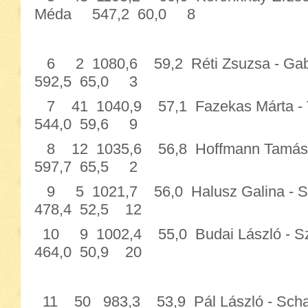
Méda 547,2 60,0 8
6 2 1080,6 59,2 Réti Zsuzsa 
592,5 65,0 3
7 41 1040,9 57,1 Fazekas Márt
544,0 59,6 9
8 12 1035,6 56,8 Hoffmann Tamás
597,7 65,5 2
9 5 1021,7 56,0 Halusz Galina 
478,4 52,5 12
10 9 1002,4 55,0 Budai László 
464,0 50,9 20
11 50 983,3 53,9 Pál László - Sc