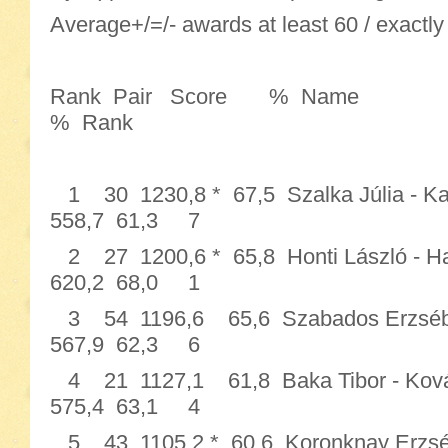
Average+/=/- awards at least 60 / exactly
Rank Pair Score % N
% Rank
1 30 1230,8 * 67,5 Szalka Júlia - Ka
558,7 61,3 7
2 27 1200,6 * 65,8 Honti László -
620,2 68,0 1
3 54 1196,6 65,6 Szabados Erzsébe
567,9 62,3 6
4 21 1127,1 61,8 Baka Tibor -
575,4 63,1 4
5 43 1105,2 * 60,6 Koronknay Erzsé