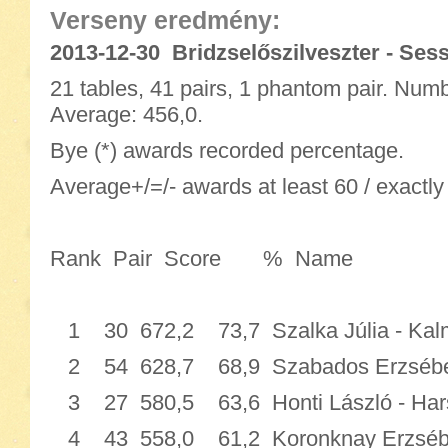
Verseny eredmény:
2013-12-30 Bridzselőszilveszter - Sess
21 tables, 41 pairs, 1 phantom pair. Numb
Average: 456,0.
Bye (*) awards recorded percentage.
Average+/=/- awards at least 60 / exactly
Rank Pair Score % 
1 30 672,2 73,7 Szalka Júlia - Kal
2 54 628,7 68,9 Szabados Erzsébet 
3 27 580,5 63,6 Honti László - Ha
4 43 558,0 61,2 Koronknay Erzsébe