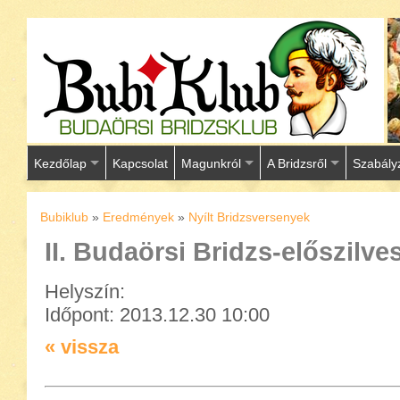
Kezdőlap
Kapcsolat
Magunkról
A Bridzsről
Szabály
Bubiklub
»
Eredmények
»
Nyílt Bridzsversenyek
II. Budaörsi Bridzs-előszilve
Helyszín:
Időpont: 2013.12.30 10:00
« vissza