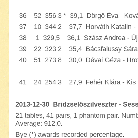
36 52 356,3 * 39,1 Dörgő Éva - K
37 10 344,2 37,7 Horváth Katalin - 
38 1 329,5 36,1 Szász Andrea - 
39 22 323,2 35,4 Bácsfalussy Sára -
40 51 273,8 30,0 Dévai Géza - H
41 24 254,3 27,9 Fehér Klára - Kis 
2013-12-30 Bridzselőszilveszter - Sess
21 tables, 41 pairs, 1 phantom pair. Numb
Average: 912,0.
Bye (*) awards recorded percentage.