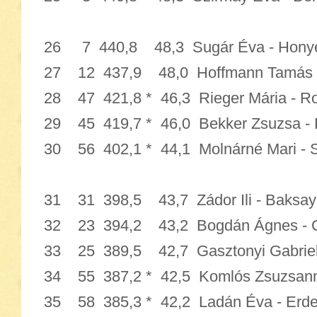
26 7 440,8 48,3 Sugár Éva - Ho
27 12 437,9 48,0 Hoffmann Tamás -
28 47 421,8 * 46,3 Rieger Mária - 
29 45 419,7 * 46,0 Bekker Zsuz
30 56 402,1 * 44,1 Molnárné Mari -
31 31 398,5 43,7 Zádor Ili - Bak
32 23 394,2 43,2 Bogdán Ágnes 
33 25 389,5 42,7 Gasztonyi Gabriell
34 55 387,2 * 42,5 Komlós Zsuzsan
35 58 385,3 * 42,2 Ladán Éva - 