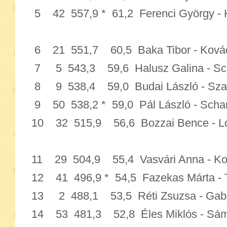
5 42 557,9 * 61,2 Ferenci György 
6 21 551,7 60,5 Baka Tibor - Ko
7 5 543,3 59,6 Halusz Galina - S
8 9 538,4 59,0 Budai László - 
9 50 538,2 * 59,0 Pál László - Scha
10 32 515,9 56,6 Bozzai Bence -
11 29 504,9 55,4 Vasvári Anna - 
12 41 496,9 * 54,5 Fazekas Márta
13 2 488,1 53,5 Réti Zsuzsa - 
14 53 481,3 52,8 Éles Miklós - 