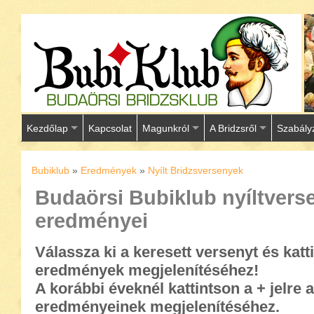
Kezdőlap
Kapcsolat
Magunkról
A Bridzsről
Szabály
Bubiklub
»
Eredmények
»
Nyílt Bridzsversenyek
Budaörsi Bubiklub nyíltvers
eredményei
Válassza ki a keresett versenyt és kat
eredmények megjelenítéséhez!
A korábbi éveknél kattintson a + jelre a
eredményeinek megjelenítéséhez.