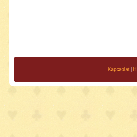
Kapcsolat
|
H