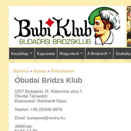
Kezdőlap
Kapcsolat
Magunkról
A Bridzsről
Szabály
Bubiklub
»
Klubok
»
Bridzsklubok
Óbudai Bridzs Klub
103? Budapest, III. Kiskorona utca 7.
Óbudai Társaskör
Klubvezető: Reichardt Géza
Telefon: +36 20/946-6876
Email: budapest@rextra.hu
Játéknap:
Kedd: 17:30