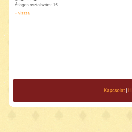
Átlagos asztalszám: 16
« vissza
Kapcsolat
|
H