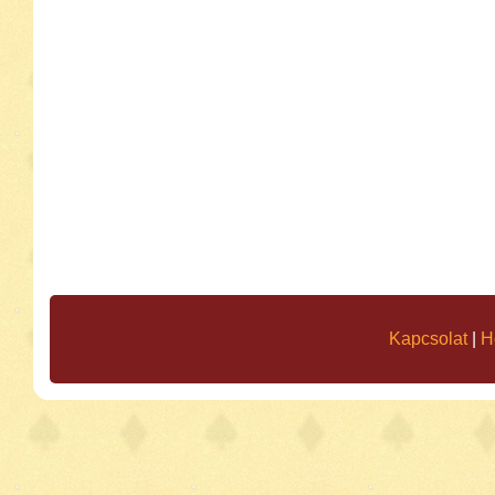
Kapcsolat
|
H