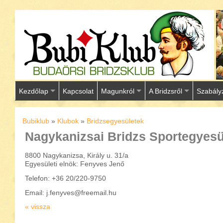
Kezdőlap
Kapcsolat
Magunkról
A Bridzsről
Szabály
Bubiklub
»
Klubok
»
Bridzsegyesületek
Nagykanizsai Bridzs Sportegyesü
8800 Nagykanizsa, Király u. 31/a
Egyesületi elnök: Fenyves Jenő
Telefon: +36 20/220-9750
Email: j.fenyves@freemail.hu
« vissza