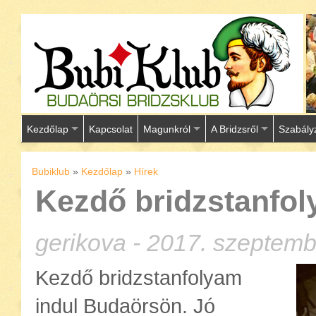
Kezdőlap
Kapcsolat
Magunkról
A Bridzsről
Szabály
Bubiklub
»
Kezdőlap
»
Hírek
Kezdő bridzstanfo
gerikova - 2017. szeptemb
Kezdő bridzstanfolyam
indul Budaörsön. Jó