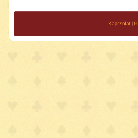
Kapcsolat
|
H