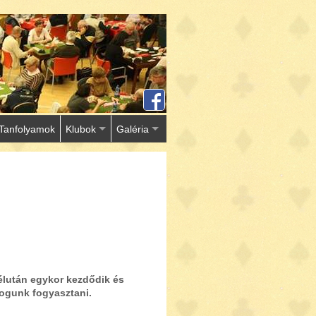
Tanfolyamok
Klubok
Galéria
délután egykor kezdődik és
fogunk fogyasztani.