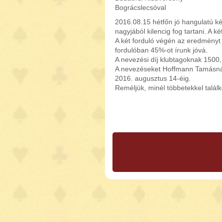
Bográcslecsóval
2016.08.15 hétfőn jó hangulatú ké
nagyjából kilencig fog tartani. A 
A két forduló végén az eredményt a
fordulóban 45%-ot írunk jóvá.
A nevezési díj klubtagoknak 1500,
A nevezéseket Hoffmann Tamásnál
2016. augusztus 14-éig.
Reméljük, minél többetekkel találk