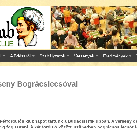
l
A Bridzsről
Szabályzatok
Versenyek
Eredmények
seny Bográcslecsóval
 kétfordulós klubnapot tartunk a Budaörsi Ifiklubban. A verseny 
cig fog tartani. A két forduló közötti szünetben bográcsos lecsót 