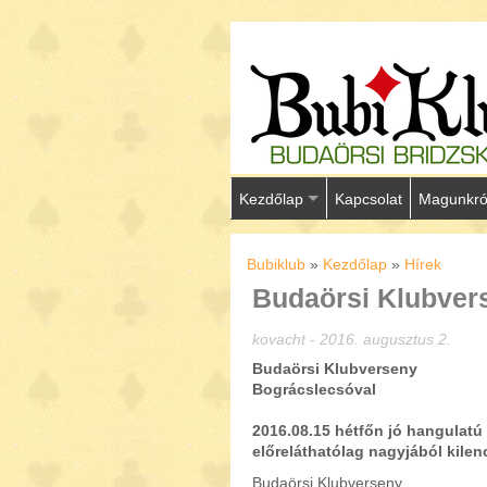
Kezdőlap
Kapcsolat
Magunkró
Bubiklub
»
Kezdőlap
»
Hírek
Budaörsi Klubver
kovacht - 2016. augusztus 2.
Budaörsi Klubverseny
Bográcslecsóval
2016.08.15 hétfőn jó hangulatú
előreláthatólag nagyjából kilen
Budaörsi Klubverseny