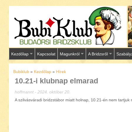
Kezdőlap
Kapcsolat
Magunkról
A Bridzsről
Szabály
Bubiklub
»
Kezdőlap
»
Hírek
10.21-i klubnap elmarad
hoffmannt - 2024. október 20.
A szilvásváradi bridzstábor miatt holnap, 10.21-én nem tartjuk