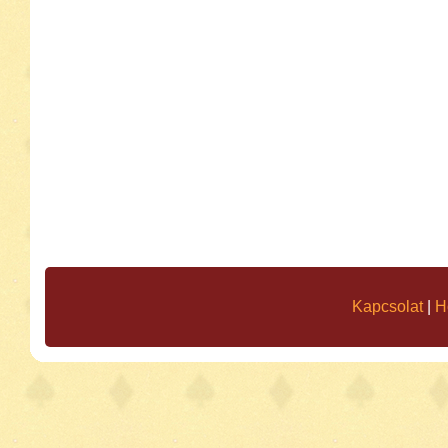
Kapcsolat
|
H