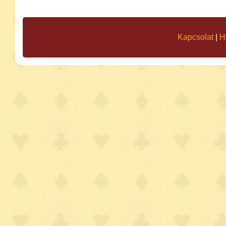
Kapcsolat
|
H