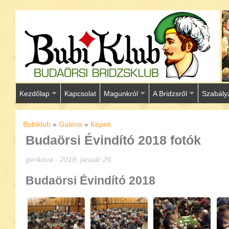
Kezdőlap
Kapcsolat
Magunkról
A Bridzsről
Szabály
Bubiklub
»
Galéria
»
Képek
Budaörsi Évindító 2018 fotók
gerikova - 2018. január 29.
Budaörsi Évindító 2018