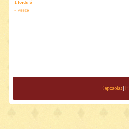
1 forduló
« vissza
Kapcsolat
|
H