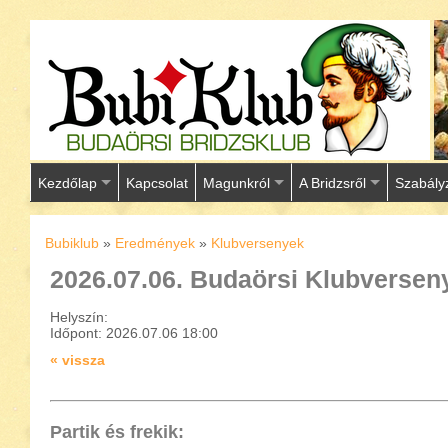
Kezdőlap
Kapcsolat
Magunkról
A Bridzsről
Szabály
Bubiklub
»
Eredmények
»
Klubversenyek
2026.07.06. Budaörsi Klubversen
Helyszín:
Időpont: 2026.07.06 18:00
« vissza
Partik és frekik: