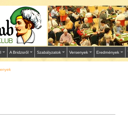
l
A Bridzsről
Szabályzatok
Versenyek
Eredmények
senyek