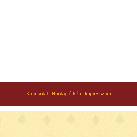
Kapcsolat
|
Honlaptérkép
|
Impresszum