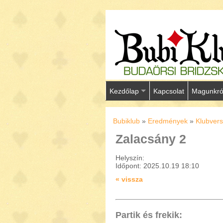
Kezdőlap
Kapcsolat
Magunkró
Bubiklub
»
Eredmények
»
Klubver
Zalacsány 2
Helyszín:
Időpont: 2025.10.19 18:10
« vissza
Partik és frekik: