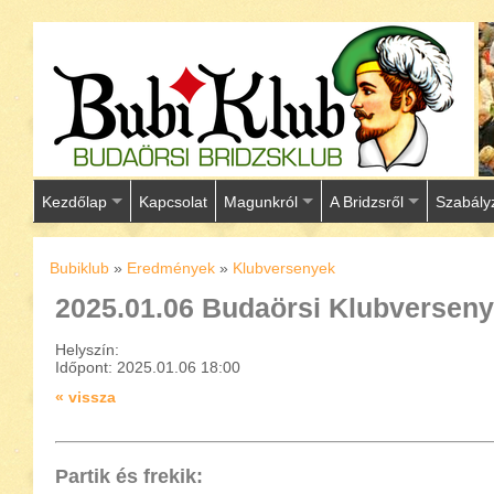
Kezdőlap
Kapcsolat
Magunkról
A Bridzsről
Szabály
Bubiklub
»
Eredmények
»
Klubversenyek
2025.01.06 Budaörsi Klubverseny
Helyszín:
Időpont: 2025.01.06 18:00
« vissza
Partik és frekik: