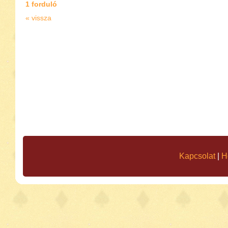
1 forduló
« vissza
Kapcsolat
|
H