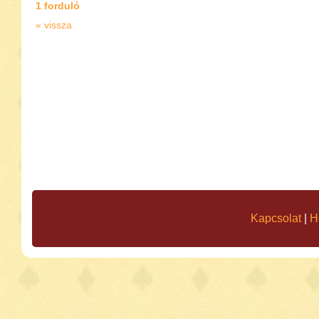
1 forduló
« vissza
Kapcsolat
|
H