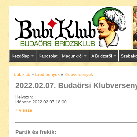
Kezdőlap
Kapcsolat
Magunkról
A Bridzsről
Szabály
Bubiklub
»
Eredmények
»
Klubversenyek
2022.02.07. Budaörsi Klubversen
Helyszín:
Időpont: 2022.02.07 18:00
« vissza
Partik és frekik: