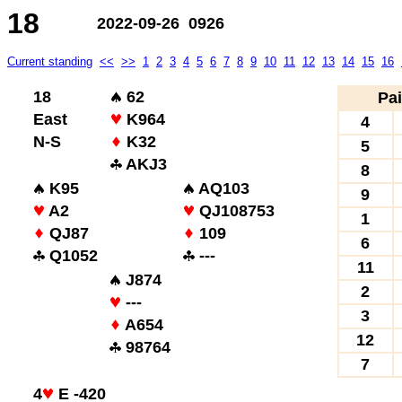
18
2022-09-26 0926
Current standing
<<
>>
1
2
3
4
5
6
7
8
9
10
11
12
13
14
15
16
18
62
Pai
East
K964
4
N-S
K32
5
AKJ3
8
K95
AQ103
9
A2
QJ108753
1
QJ87
109
6
Q1052
---
11
J874
2
---
3
A654
12
98764
7
4
E -420