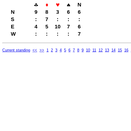
N
N
9
8
3
6
6
S
:
7
:
:
:
E
4
5
10
7
6
W
:
:
:
:
7
Current standing
<<
>>
1
2
3
4
5
6
7
8
9
10
11
12
13
14
15
16