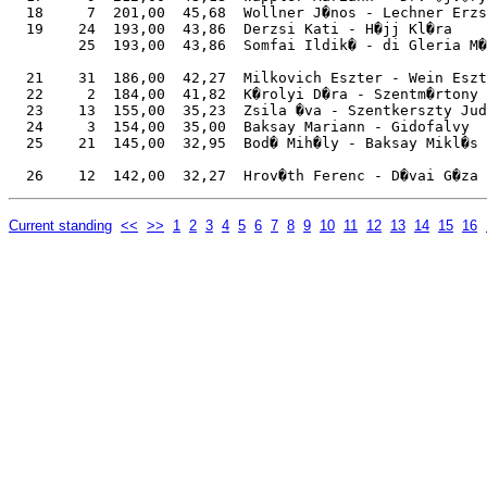
  18     7  201,00  45,68  Wollner J�nos - Lechner Erzs
  19    24  193,00  43,86  Derzsi Kati - H�jj Kl�ra    
        25  193,00  43,86  Somfai Ildik� - di Gleria M�
  21    31  186,00  42,27  Milkovich Eszter - Wein Eszt
  22     2  184,00  41,82  K�rolyi D�ra - Szentm�rtony 
  23    13  155,00  35,23  Zsila �va - Szentkerszty Jud
  24     3  154,00  35,00  Baksay Mariann - Gidofalvy  
  25    21  145,00  32,95  Bod� Mih�ly - Baksay Mikl�s 
Current standing
<<
>>
1
2
3
4
5
6
7
8
9
10
11
12
13
14
15
16