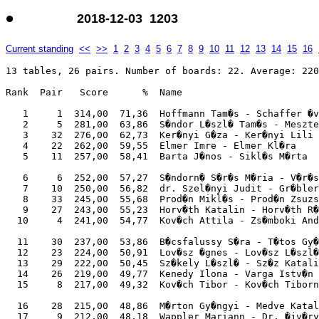
•
2018-12-03 1203
Current standing
<<
>>
1
2
3
4
5
6
7
8
9
10
11
12
13
14
15
16
13 tables, 26 pairs. Number of boards: 22. Average: 220
Rank  Pair   Score      %  Name                        
   1     1  314,00  71,36  Hoffmann Tam�s - Schaffer �v
   2     5  281,00  63,86  S�ndor L�szl� Tam�s - Meszte
   3    32  276,00  62,73  Ker�nyi G�za - Ker�nyi Lili 
   4    22  262,00  59,55  Elmer Imre - Elmer Kl�ra    
   5    11  257,00  58,41  Barta J�nos - Sikl�s M�rta  
   6     6  252,00  57,27  S�ndorn� S�r�s M�ria - V�r�s
   7    10  250,00  56,82  dr. Szel�nyi Judit - Gr�bler
   8    33  245,00  55,68  Prod�n Mikl�s - Prod�n Zsuzs
   9    27  243,00  55,23  Horv�th Katalin - Horv�th R�
  10     4  241,00  54,77  Kov�ch Attila - Zs�mboki And
  11    30  237,00  53,86  B�csfalussy S�ra - T�tos Gy�
  12    23  224,00  50,91  Lov�sz �gnes - Lov�sz L�szl�
  13    29  222,00  50,45  Sz�kely L�szl� - Sz�z Katali
  14    26  219,00  49,77  Kenedy Ilona - Varga Istv�n 
  15     8  217,00  49,32  Kov�ch Tibor - Kov�ch Tiborn
  16    28  215,00  48,86  M�rton Gy�ngyi - Medve Katal
  17     9  212,00  48,18  Wappler Mariann - Dr. �jv�ry